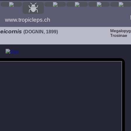
www.tropicleps.ch
eicornis
Megalopyg
(DOGNIN, 1899)
Trosiinae