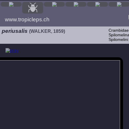
www.tropicleps.ch
periusalis
Crambidae
(WALKER, 1859)
Spilomelina
Spilomelini