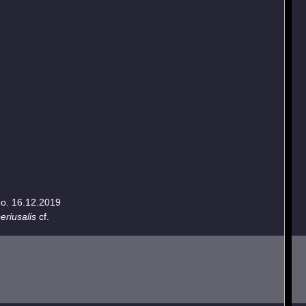
eo. 16.12.2019
riusalis
cf.