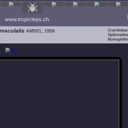
www.tropicleps.ch
maculalis
Crambidae
AMSEL, 1956
Spilomelina
Nomophilin