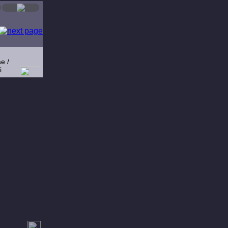
e /
i